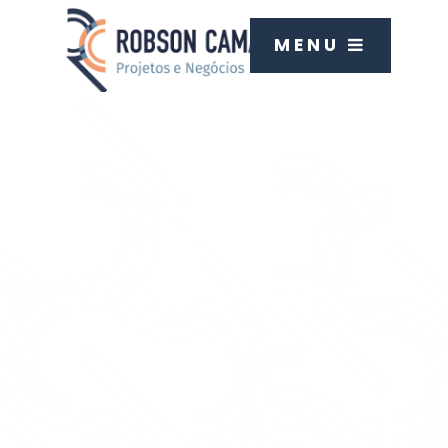
MENU
In Company
Gestão de
Tempo -
Produtividade e
Efetividade
Pessoal
Este curso tem por objetivo levar
aos participantes à conhecerem