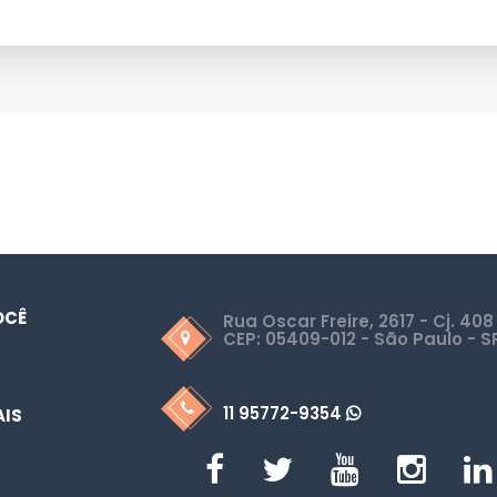
OCÊ
Rua Oscar Freire, 2617 - Cj. 408
CEP: 05409-012 - São Paulo - S
11 95772-9354
AIS