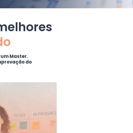
 melhores
do
rum Master.
 aprovação do