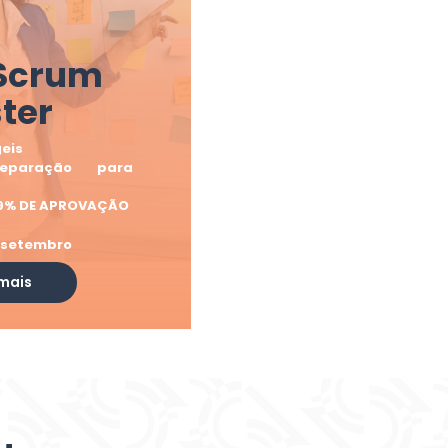
 Scrum
ter
eis
eparação para
 99% DE APROVAÇÃO
de setembro
mais