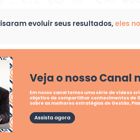
saram evoluir seus resultados,
eles 
Veja o nosso Canal 
Em nosso canal temos uma série de vídeos c
objetivo de compartilhar conhecimentos de
sobre as melhores estratégias de Gestão, Pl
Assista agora