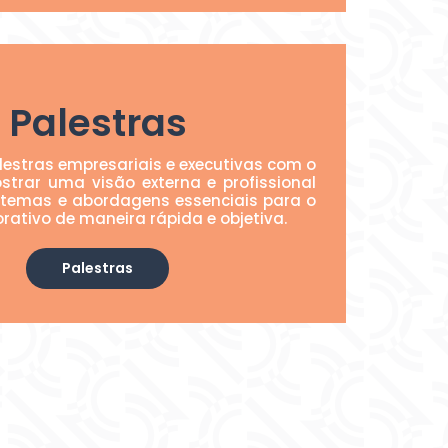
Palestras
estras empresariais e executivas com o
strar uma visão externa e profissional
 temas e abordagens essenciais para o
rativo de maneira rápida e objetiva.
Palestras