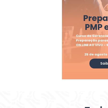
Prepa
PMP 
Curso de Gerenci
Preparação paras
ON LINE AO VIVO -
25 de agosto
Sai