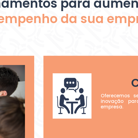
namentos para aumen
empenho da sua emp
C
Oferecemos se
inovação pa
empresa.