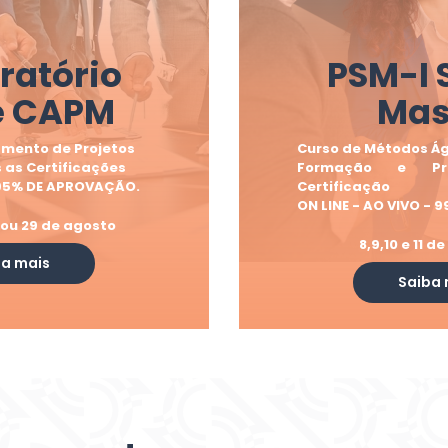
ratório
PSM-I
e CAPM
Mas
amento de Projetos
Curso de Métodos Ág
 as Certificações
Formação e Pr
 95% DE APROVAÇÃO.
Certificação
ON LINE - AO VIVO -
 ou 29 de agosto
8,9,10 e 11 
ba mais
Saiba 