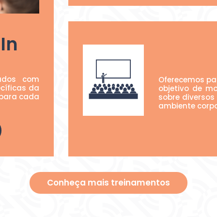
In
zados com
Oferecemos pal
cíficas da
objetivo de mo
para cada
sobre diversos
ambiente corpo
Conheça mais treinamentos