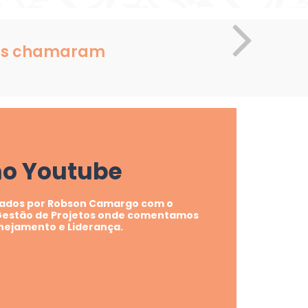
nos chamaram
no Youtube
riados por Robson Camargo com o
 Gestão de Projetos onde comentamos
anejamento e Liderança.