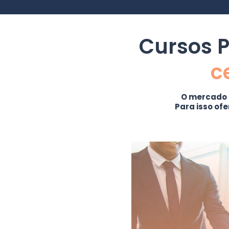
Cursos P
c
O mercado
Para isso of