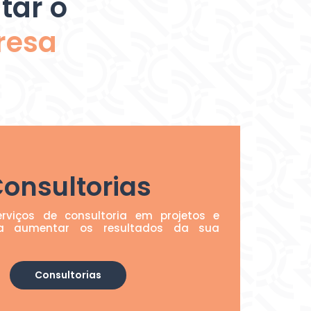
tar o
resa
onsultorias
rviços de consultoria em projetos e
ra aumentar os resultados da sua
Consultorias