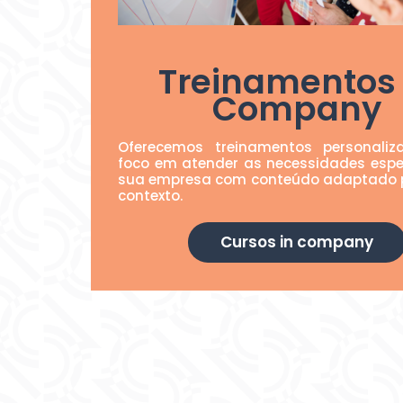
Treinamentos 
Company
Oferecemos treinamentos personali
foco em atender as necessidades espe
sua empresa com conteúdo adaptado 
contexto.
Cursos in company