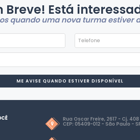
 Breve! Está interessa
s quando uma nova turma estiver d
ME AVISE QUANDO ESTIVER DISPONÍVEL
OCÊ
Rua Oscar Freire, 2617 - Cj. 408
CEP: 05409-012 - São Paulo - S