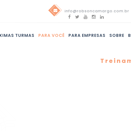
info@robsoncamargo.com.br
XIMAS TURMAS
PARA VOCÊ
PARA EMPRESAS
SOBRE
Treina
Método
Master
Prepara
Este curso tem
como conduzir 
Métodos Ágeis
mesmo tempo o
Certificação S