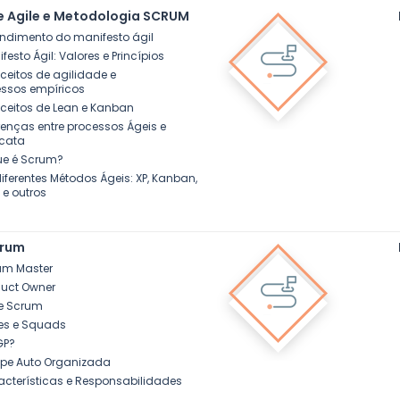
e Agile e Metodologia SCRUM
endimento do manifesto ágil
ifesto Ágil: Valores e Princípios
ceitos de agilidade e
ssos empíricos
ceitos de Lean e Kanban
erenças entre processos Ágeis e
cata
ue é Scrum?
diferentes Métodos Ágeis: XP, Kanban,
e outros
crum
um Master
duct Owner
me Scrum
es e Squads
GP?
ipe Auto Organizada
acterísticas e Responsabilidades