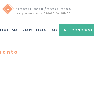
11 99791-8028 / 95772-9354
Seg. à Sex. das 09h00 às 18h00
BLOG
MATERIAIS
LOJA
EAD
FALE CONOSCO
mento
s Ágeis - Scrum
 - Formação e
tório PRESENCIAL
 por objetivo ensinar, de forma prática,
projetos utilizando conceitos de
, através da Metodologia SCRUM. Ao
 participante se prepara para obter a
crum Master.