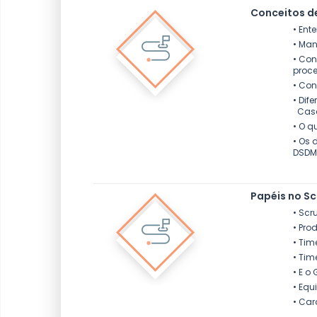
Conceitos d
• Ent
• Man
• Con
proce
• Con
• Dif
Cas
• O q
• Os 
DSDM 
Papéis no S
• Scr
• Pro
• Ti
• Tim
• E o 
• Equ
• Car