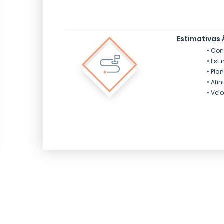
Estimativas 
• Con
• Est
• Pla
• Afi
• Vel