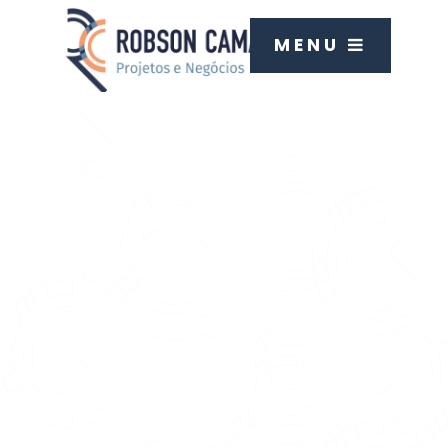
MENU
Treinamento
Técnicas de
Negociação
Este curso tem por objetivo
mostrar como saber bem
negociar e ter total sucesso em
todas as negociações
necessárias no ambiente
profissional, de forma que