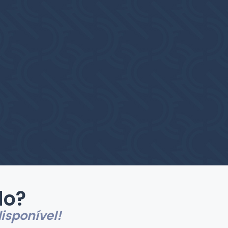
do?
isponível!