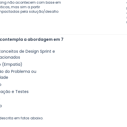
nking não acontecem com base em
ticas, mas sim a partir
mpactadas pela solução/desafio
 contempla a abordagem em 7
 Conceitos de Design Sprint e
lacionados
o (Empatia)
ção do Problema ou
dade
o
ipação e Testes
a
ão
escrita em fotos abaixo.