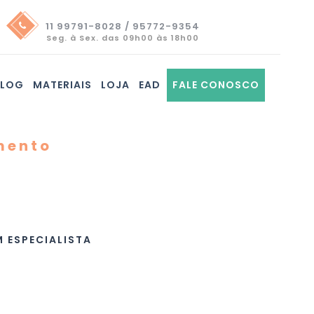
11 99791-8028 / 95772-9354
Seg. à Sex. das 09h00 às 18h00
BLOG
MATERIAIS
LOJA
EAD
FALE CONOSCO
mento
Thinking, Design
Criatividade e
ão do Produto
 ESPECIALISTA