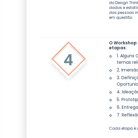
do Design Thi
dados e estatís
das pessoas i
em questão.
O Workshop
etapas:
4
1. Alguns
temas re
2. Imersã
3. Defini
Oportuni
4. Ideaçã
5. Protot
6. Entreg
7. Reflex
Cada etapa é d