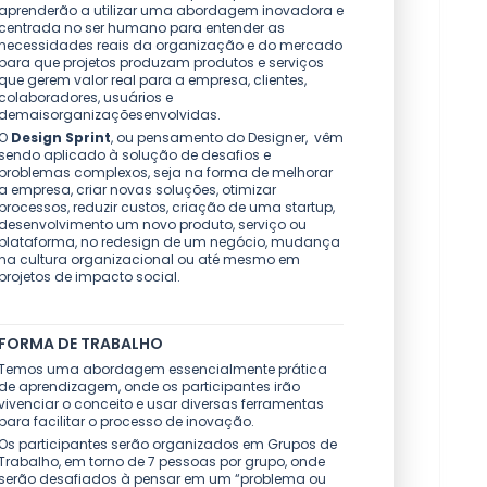
aprenderão a utilizar uma abordagem inovadora e
centrada no ser humano para entender as
necessidades reais da organização e do mercado
para que projetos produzam produtos e serviços
que gerem valor real para a empresa, clientes,
colaboradores, usuários e
demaisorganizaçõesenvolvidas.
O
Design Sprint
, ou pensamento do Designer, vêm
sendo aplicado à solução de desafios e
problemas complexos, seja na forma de melhorar
a empresa, criar novas soluções, otimizar
processos, reduzir custos, criação de uma startup,
desenvolvimento um novo produto, serviço ou
plataforma, no redesign de um negócio, mudança
na cultura organizacional ou até mesmo em
projetos de impacto social.
FORMA DE TRABALHO
Temos uma abordagem essencialmente prática
de aprendizagem, onde os participantes irão
vivenciar o conceito e usar diversas ferramentas
para facilitar o processo de inovação.
Os participantes serão organizados em Grupos de
Trabalho, em torno de 7 pessoas por grupo, onde
serão desafiados à pensar em um “problema ou