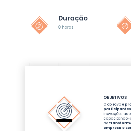
Duração
8 horas
OBJETIVOS
O objetivo é
pr
participantes
inovações aco
capacitando-
de
transforma
empresa e seu