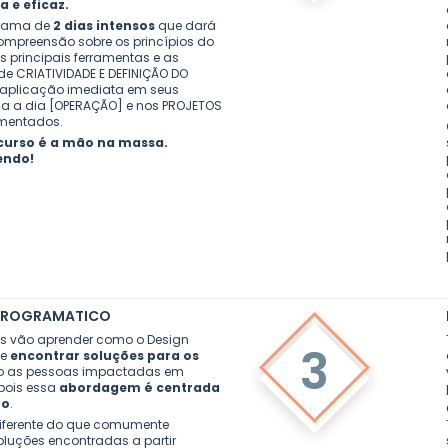
a e eficaz.
grama de
2 dias intensos
que dará
mpreensão sobre os princípios do
as principais ferramentas e as
e CRIATIVIDADE E DEFINIÇÃO DO
 aplicação imediata em seus
ia a dia [OPERAÇÃO] e nos PROJETOS
amentados.
 curso é a mão na massa.
endo!
PROGRAMATICO
es vão aprender como o Design
3
te
encontrar soluções para os
o as pessoas impactadas em
 pois essa
abordagem é centrada
no
.
diferente do que comumente
oluções encontradas a partir