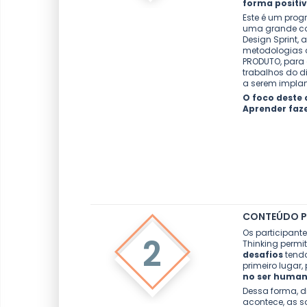
forma positiv
Este é um pro
uma grande co
Design Sprint, 
metodologias d
PRODUTO, para
trabalhos do d
a serem impl
O foco deste
Aprender faz
CONTEÚDO 
Os participant
2
Thinking permi
desafios
tend
primeiro lugar,
no ser huma
Dessa forma, 
acontece, as s