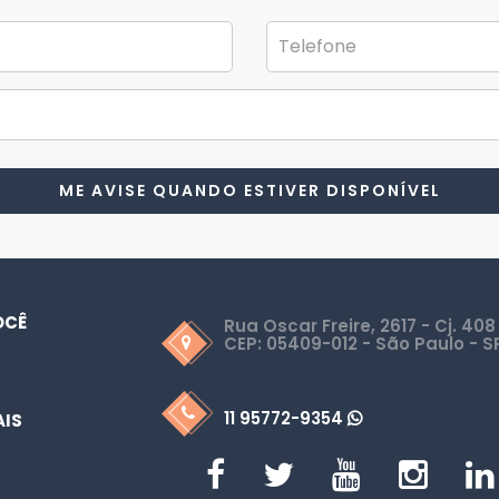
ME AVISE QUANDO ESTIVER DISPONÍVEL
OCÊ
Rua Oscar Freire, 2617 - Cj. 408
CEP: 05409-012 - São Paulo - S
11 95772-9354
AIS