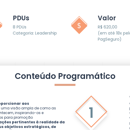
PDUs
Valor
8 PDUs
R$ 620,00
Categoria: Leadership
(em até 18x pel
PagSeguro)
Conteúdo Programático
oporcionar aos
1
uma visão ampla de como as
ntecem, inspirando-os e
os para promoção
ções pertinentes à realidade da
s objetivos estratégicos, de