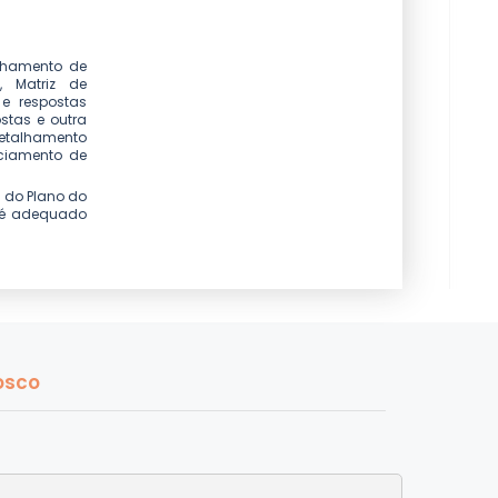
alhamento de
 Matriz de
e respostas
stas e outra
 Detalhamento
nciamento de
 do Plano do
e é adequado
osco