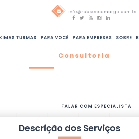
info@robsoncamargo.com.br
XIMAS TURMAS
PARA VOCÊ
PARA EMPRESAS
SOBRE
Consultoria
Elaboração de plan
O trabalho de Elaboração de Plano d
uma pasta com todos os planos nec
melhores práticas propostas pelo PM
FALAR COM ESPECIALISTA
Descrição dos Serviços