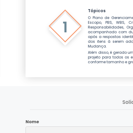
Tópicos
O Plano de Gerenciame
1
Escopo, PBS, WBS, C
Responsabilidades, Or
acompanhado com duasM
após a respostas identi
dos itens à serem adq
Mudança.
Além disso, é gerado um
projeto para todos os
conforme tamanho e gra
Sol
Nome