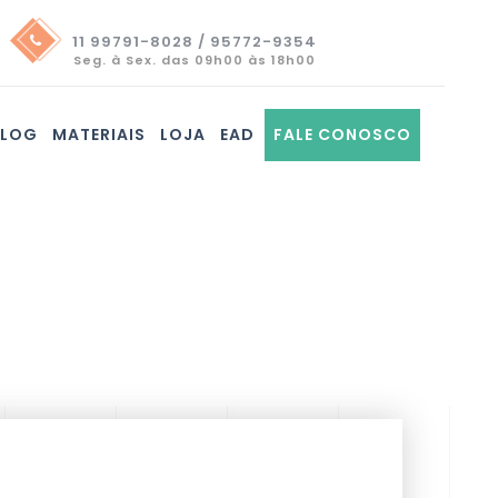
11 99791-8028 / 95772-9354
Seg. à Sex. das 09h00 às 18h00
BLOG
MATERIAIS
LOJA
EAD
FALE CONOSCO
o de Projeto
e Gerenciamento de Projetos, visa elaborar
essários ao projeto, compatíveis com as
I.