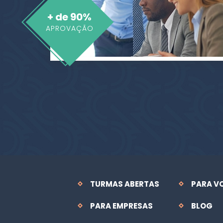
+ de 90%
APROVAÇÃO
TURMAS ABERTAS
PARA V
PARA EMPRESAS
BLOG