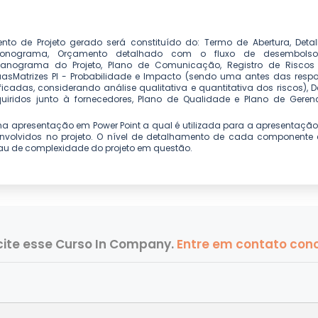
nto de Projeto gerado será constituído do: Termo de Abertura, Det
ronograma, Orçamento detalhado com o fluxo de desembolso,
ganograma do Projeto, Plano de Comunicação, Registro de Riscos 
atrizes PI - Probabilidade e Impacto (sendo uma antes das respo
ficadas, considerando análise qualitativa e quantitativa dos riscos),
uiridos junto à fornecedores, Plano de Qualidade e Plano de Gere
a apresentação em Power Point a qual é utilizada para a apresentação
 envolvidos no projeto. O nível de detalhamento de cada component
u de complexidade do projeto em questão.
icite esse Curso In Company.
Entre em contato con