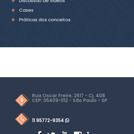
Discussão de vídeos
Cases
Práticas dos conceitos
Rua Oscar Freire, 2617 - Cj. 408
CEP: 05409-012 - São Paulo - SP
11 95772-9354