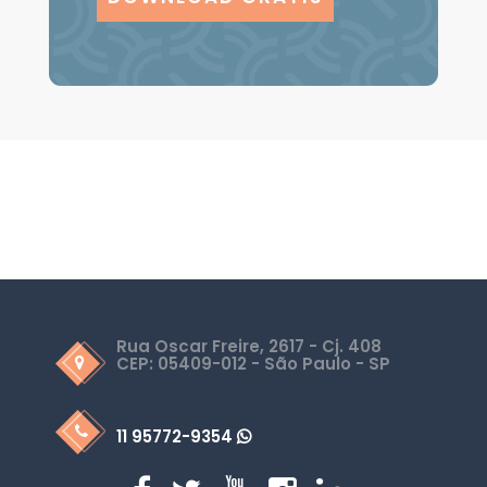
Rua Oscar Freire, 2617 - Cj. 408
CEP: 05409-012 - São Paulo - SP
11 95772-9354