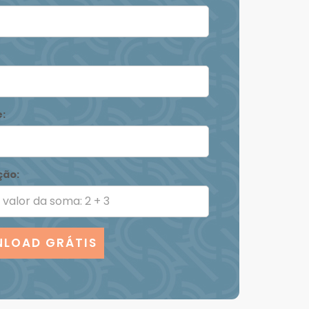
:
ção:
LOAD GRÁTIS