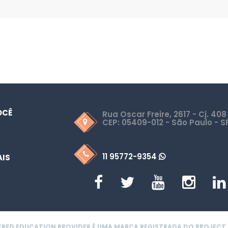
OCÊ
Rua Oscar Freire, 2617 - Cj. 408
CEP: 05409-012 - São Paulo - S
11 95772-9354
AIS
ERED EDUCATION PROVIDER É UMA MARCA REGISTRADA DO PROJECT