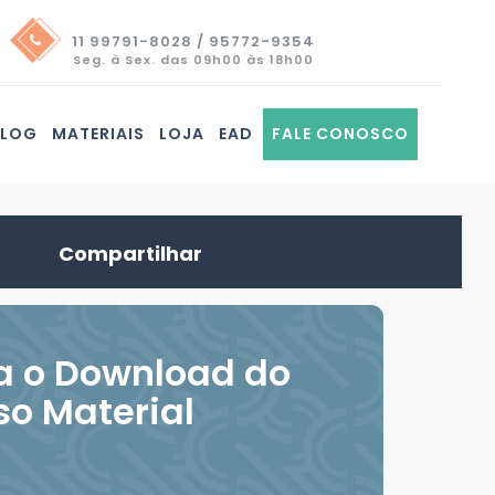
11 99791-8028 / 95772-9354
Seg. à Sex. das 09h00 às 18h00
BLOG
MATERIAIS
LOJA
EAD
FALE CONOSCO
Compartilhar
a o Download do
so Material