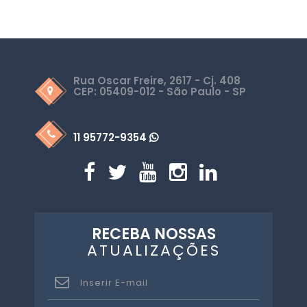
Rua Oscar Freire, 2617 - Cj. 408
CEP: 05409-012 - São Paulo - SP
11 95772-9354
RECEBA NOSSAS
ATUALIZAÇÕES