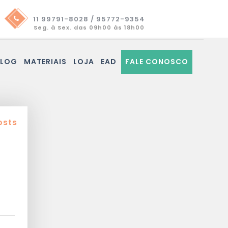
11 99791-8028 / 95772-9354
Seg. à Sex. das 09h00 às 18h00
BLOG
MATERIAIS
LOJA
EAD
FALE CONOSCO
osts