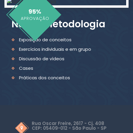
95%
APROVAÇÃO
Nossa Metodologia
Exposição de conceitos
Exercícios individuais e em grupo
Discussão de vídeos
Cases
Práticas dos conceitos
Rua Oscar Freire, 2617 - Cj. 408
CEP: 05409-012 - São Paulo - SP