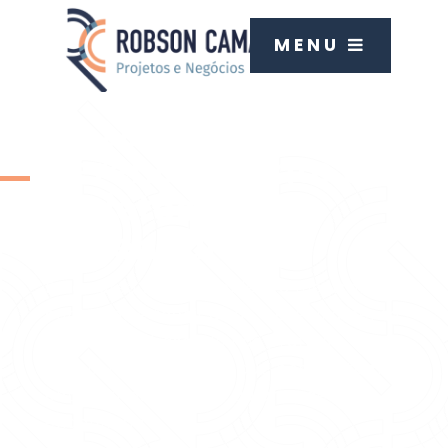
MENU
In Company
Gerenciamento de
Projetos de
Engenharia
Este curso tem por objetivo mostrar
conceitos e técnicas de Gerenciamento
de Projetos baseado nas práticas
propostas pelo PMI ®, que possibilitem
entregar os projetos da área de
engenharia.