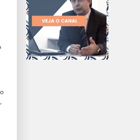
o
a
mo
,