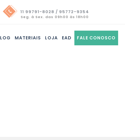
11 99791-8028 / 95772-9354
Seg. à Sex. das 09h00 às 18h00
BLOG
MATERIAIS
LOJA
EAD
FALE CONOSCO