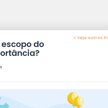
Veja outros P
 escopo do
portância?
a