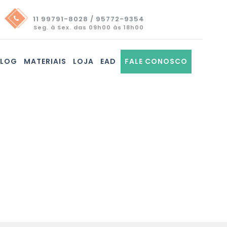
11 99791-8028 / 95772-9354
Seg. à Sex. das 09h00 às 18h00
BLOG
MATERIAIS
LOJA
EAD
FALE CONOSCO