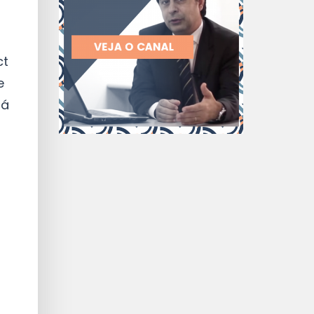
ct
e
tá