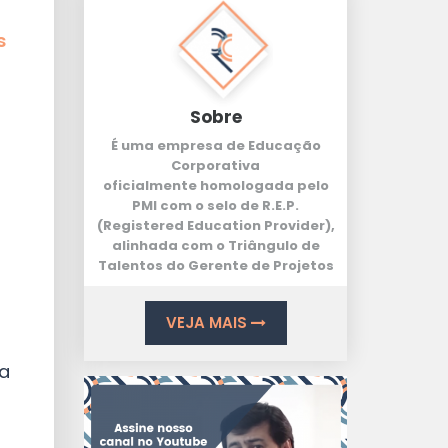
s
Sobre
É uma empresa de Educação
Corporativa
oficialmente homologada pelo
PMI com o selo de
R.E.P.
(Registered Education Provider
),
alinhada com o
Triângulo de
Talentos
do Gerente de Projetos
?
VEJA MAIS
a
ra