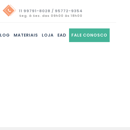
11 99791-8028 / 95772-9354
Seg. à Sex. das 09h00 às 18h00
BLOG
MATERIAIS
LOJA
EAD
FALE CONOSCO