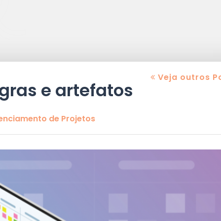
Veja outros P
gras e artefatos
nciamento de Projetos