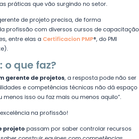
as práticas que vão surgindo no setor.
gerente de projeto precisa, de forma
 da profissão com diversos cursos de capacitação
es, entre elas a
Certificacion PMP
®, do PMI
e).
: o que faz?
m gerente de projetos
, a resposta pode não ser
abilidades e competências técnicas não dá espaço
 menos isso ou faz mais ou menos aquilo”.
 excelência na profissão!
e projeto
passam por saber controlar recursos
; saber construir equipes com competências