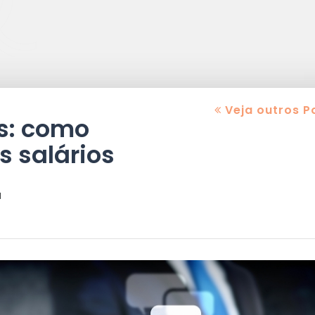
Veja outros P
os: como
s salários
a