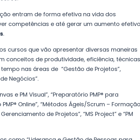
ação entram de forma efetiva na vida dos
ver competências e até gerar um aumento efetiv
os
.
rios cursos que vão apresentar diversas maneiras
om conceitos de produtividade, eficiência, técnica
 tempo nas áreas de “Gestão de Projetos”,
 de Negócios”.
nvas e PM Visual”, “Preparatório PMP® para
rio PMP® Online”, “Métodos Ágeis/Scrum – Formaçã
Gerenciamento de Projetos”, “MS Project” e “PM
rsos como “Liderança e Gestão de Pessoas para