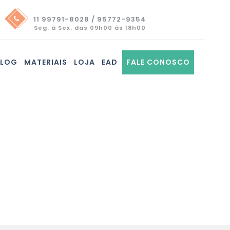
11 99791-8028 / 95772-9354
Seg. à Sex. das 09h00 às 18h00
BLOG
MATERIAIS
LOJA
EAD
FALE CONOSCO