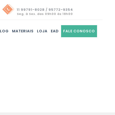
11 99791-8028 / 95772-9354
Seg. à Sex. das 09h00 às 18h00
BLOG
MATERIAIS
LOJA
EAD
FALE CONOSCO