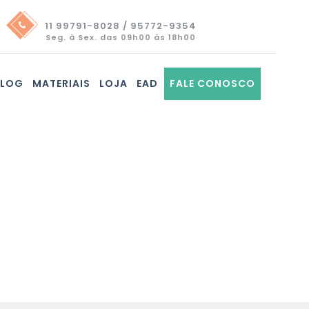
11 99791-8028 / 95772-9354
Seg. à Sex. das 09h00 às 18h00
BLOG
MATERIAIS
LOJA
EAD
FALE CONOSCO