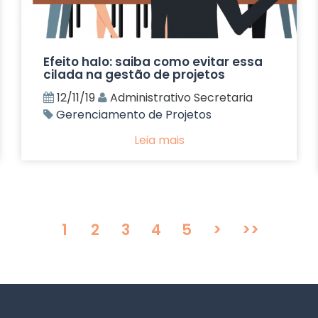
Efeito halo: saiba como evitar essa
cilada na gestão de projetos
12/11/19
Administrativo Secretaria
Gerenciamento de Projetos
Leia mais
1
2
3
4
5
>
>>